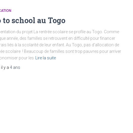
CATION
 to school au Togo
entation du projet La rentrée scolaire se profile au Togo. Comme
ue année, des familles se retrouvent en difficulté pour financer
frais liés à la scolarité de leur enfant. Au Togo, pas d’allocation de
rée scolaire ! Beaucoup de familles sont trop pauvres pour arriver
onomiser pour les
Lire la suite
, il y a
4 ans