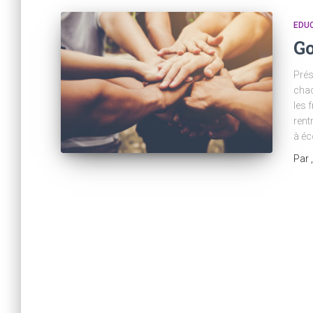
EDU
Go
Prés
chaq
les 
rent
à éc
Par