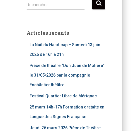
R
Rechercher…
e
c
h
e
Articles récents
r
c
La Nuit du Handicap – Samedi 13 juin
h
e
2026 de 16h à 21h
r
Pièce de théâtre “Don Juan de Molière”
:
le 31/05/2026 par la compagnie
Enchântier théâtre
Festival Quartier Libre de Mérignac
25 mars 14h-17h Formation gratuite en
Langue des Signes Française
Jeudi 26 mars 2026 Pièce de Théâtre