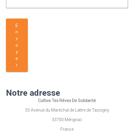
E
n
v
o
y
e
r
Notre adresse
Cultive Tes Rêves De Solidarité
55 Avenue du Maréchal de Lattre de Tassigny
33700 Mérignac
France