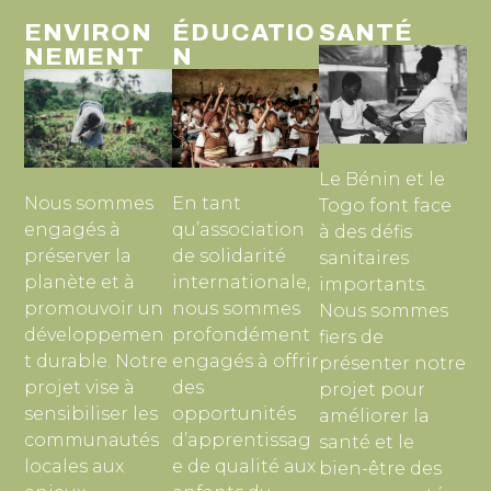
ENVIRON
ÉDUCATIO
SANTÉ
NEMENT​
N
Le Bénin et le
Nous sommes
En tant
Togo font face
engagés à
qu’association
à des défis
préserver la
de solidarité
sanitaires
planète et à
internationale,
importants.
promouvoir un
nous sommes
Nous sommes
développemen
profondément
fiers de
t durable. Notre
engagés à offrir
présenter notre
projet vise à
des
projet pour
sensibiliser les
opportunités
améliorer la
communautés
d’apprentissag
santé et le
locales aux
e de qualité aux
bien-être des