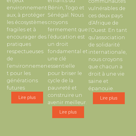
enjeux
enfants du
communautés
environnement
Bénin, Togo et
vulnérables de
aux, à protéger
Sénégal. Nous
ces deux pays
les écosystèmes
croyons
d’Afrique de
fragiles et à
fermement que
l’Ouest. En tant
encourager des
l’éducation est
qu’association
pratiques
un droit
de solidarité
respectueuses
fondamental et
internationale,
de
une clé
nous croyons
l’environnemen
essentielle
que chacun a
t pour les
pour briser le
droit à une vie
générations
cycle de la
saine et
futures
pauvreté et
épanouie.
construire un
Lire plus
Lire plus
avenir meilleur.
Lire plus