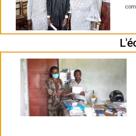
comp
L'é