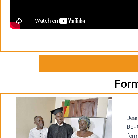
Form
Jean
BEPC
form