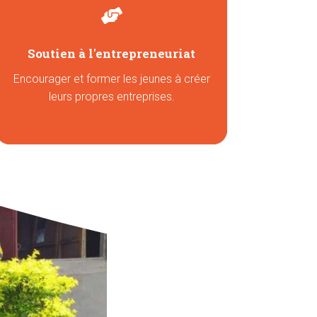
Soutien à l'entrepreneuriat
Encourager et former les jeunes à créer
leurs propres entreprises.