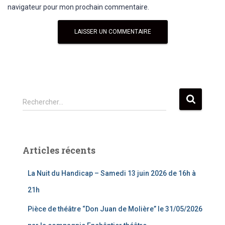
navigateur pour mon prochain commentaire.
R
Rechercher…
e
c
h
e
Articles récents
r
c
La Nuit du Handicap – Samedi 13 juin 2026 de 16h à
h
e
21h
r
Pièce de théâtre “Don Juan de Molière” le 31/05/2026
: