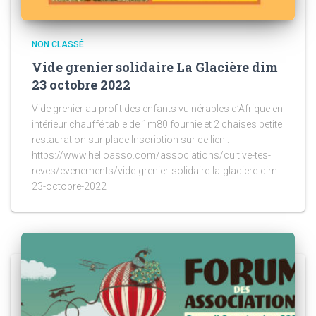
NON CLASSÉ
Vide grenier solidaire La Glacière dim
23 octobre 2022
Vide grenier au profit des enfants vulnérables d’Afrique en
intérieur chauffé table de 1m80 fournie et 2 chaises petite
restauration sur place Inscription sur ce lien :
https://www.helloasso.com/associations/cultive-tes-
reves/evenements/vide-grenier-solidaire-la-glaciere-dim-
23-octobre-2022