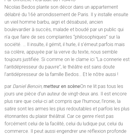
Nicolas Bedos plante son décor dans un appartement
délabré du 16è arrondissement de Paris. Il y installe ensuite
un vieil homme barbu, aigri et désabusé, ancien
boulevardier à succès, malade et boudé par un public qui
n’a que faire de ses complaintes “philosophiques” sur la
société. … Il insulte, il gémit, il hurle, il s’émeut parfois mais
sa colère, appuyée par la verve du texte, nous semble
toujours justifiée. Si comme on le clame ici “La connerie est
l’antidépresseur du pauvre”, le théâtre est sans doute
l’antidépresseur de la famille Bedos… Et le nôtre aussi !
par
Daniel Benoin,
metteur en scène
On ne lit pas tous les
jours une pièce d’un auteur de vingt-deux ans. Il est encore
plus rare que celui-ci ait compris que l’humour, l’ironie, la
satire sont les armes les plus redoutables et parfois les plus
étonnantes du plaisir théâtral. Car ce genre n’est pas
forcément celui de la facilité, celui du ludique pur, celui du
commerce. Il peut aussi engendrer une réflexion profonde