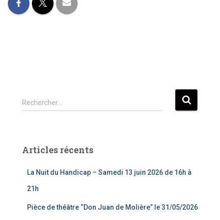
R
Rechercher…
e
c
h
e
Articles récents
r
c
La Nuit du Handicap – Samedi 13 juin 2026 de 16h à
h
e
21h
r
Pièce de théâtre “Don Juan de Molière” le 31/05/2026
: