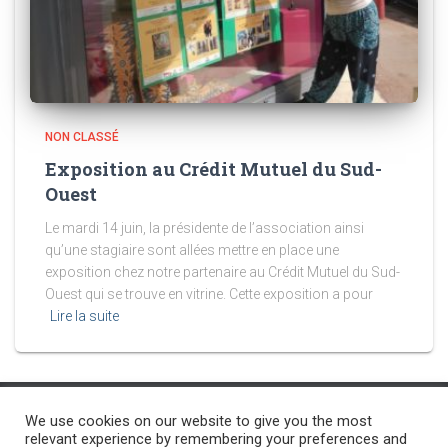
NON CLASSÉ
Exposition au Crédit Mutuel du Sud-
Ouest
Le mardi 14 juin, la présidente de l’association ainsi
qu’une stagiaire sont allées mettre en place une
exposition chez notre partenaire au Crédit Mutuel du Sud-
Ouest qui se trouve en vitrine. Cette exposition a pour
Lire la suite
We use cookies on our website to give you the most
ACCUEIL
PROJET SURDITÉ
PROJETS-SOLIDARITÉ
relevant experience by remembering your preferences and