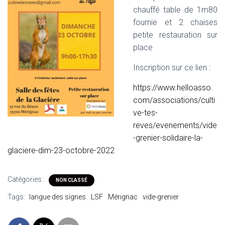
chauffé table de 1m80
fournie et 2 chaises
petite restauration sur
place
Inscription sur ce lien :
https://www.helloasso.
com/associations/culti
ve-tes-
reves/evenements/vide
-grenier-solidaire-la-
glaciere-dim-23-octobre-2022
Catégories :
NON CLASSÉ
Tags:
langue des signes
LSF
Mérignac
vide-grenier