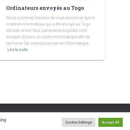
Ordinateurs envoyés au Togo
Nous sommes heureux de vous annoncer que le
matériel informatique qui a été envoyé au Togo
est bien arrivé. Nos partenaires togolais vont
essayer d’ouvrir un centre informatique afin de
renforcer les connaissances en informatique
Lire la suite
king
Hestia | Développé par
ThemeIsle
Cookie Settings
Accept All