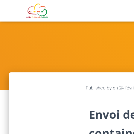
Published by
on
24 févr
Envoi d
contain