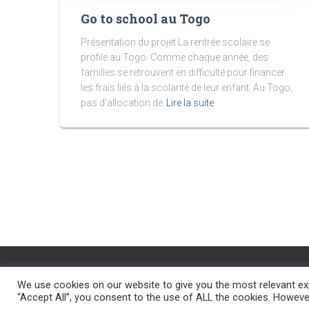
Go to school au Togo
Présentation du projet La rentrée scolaire se
profile au Togo. Comme chaque année, des
familles se retrouvent en difficulté pour financer
les frais liés à la scolarité de leur enfant. Au Togo,
pas d’allocation de
Lire la suite
We use cookies on our website to give you the most relevant exp
ACCUEIL
PROJET SURDITÉ
PROJETS-SOLIDARITÉ
“Accept All”, you consent to the use of ALL the cookies. However