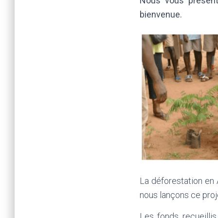
Nous vous présento
bienvenue.
La déforestation en
nous lançons ce proj
Les fonds recueillis