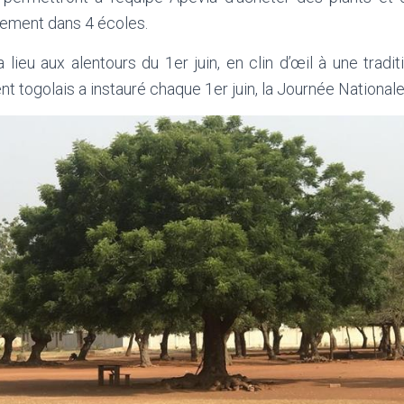
sement dans 4 écoles.
lieu aux alentours du 1er juin, en clin d’œil à une tradit
 togolais a instauré chaque 1er juin, la Journée Nationale