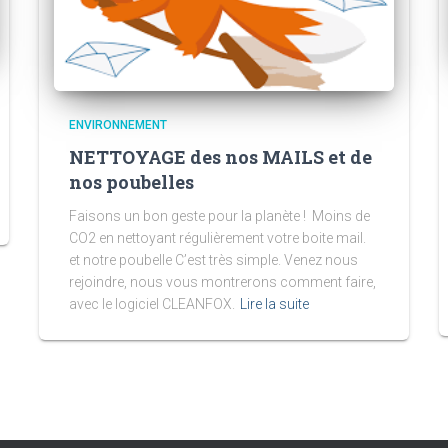
ENVIRONNEMENT
NETTOYAGE des nos MAILS et de
nos poubelles
Faisons un bon geste pour la planète ! Moins de
CO2 en nettoyant régulièrement votre boite mail.
et notre poubelle C’est très simple. Venez nous
rejoindre, nous vous montrerons comment faire,
avec le logiciel CLEANFOX.
Lire la suite