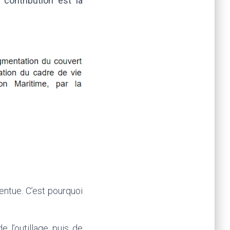
contribution est la
centue.
C’est pourquoi
e l’outillage puis de