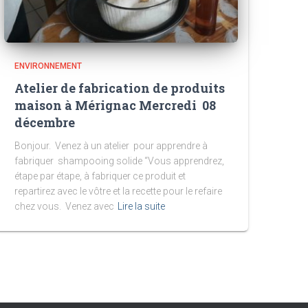
ENVIRONNEMENT
Atelier de fabrication de produits
maison à Mérignac Mercredi 08
décembre
Bonjour. Venez à un atelier pour apprendre à
fabriquer shampooing solide “Vous apprendrez,
étape par étape, à fabriquer ce produit et
repartirez avec le vôtre et la recette pour le refaire
chez vous. Venez avec
Lire la suite