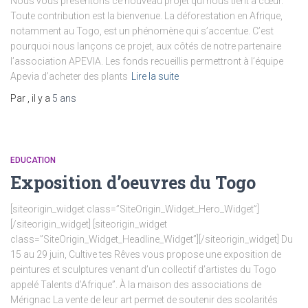
Nous vous présentons ce nouveau projet qui nous tient à cœur.
Toute contribution est la bienvenue. La déforestation en Afrique,
notamment au Togo, est un phénomène qui s’accentue. C’est
pourquoi nous lançons ce projet, aux côtés de notre partenaire
l’association APEVIA. Les fonds recueillis permettront à l’équipe
Apevia d’acheter des plants
Lire la suite
Par
, il y a
5 ans
EDUCATION
Exposition d’oeuvres du Togo
[siteorigin_widget class=”SiteOrigin_Widget_Hero_Widget”]
[/siteorigin_widget] [siteorigin_widget
class=”SiteOrigin_Widget_Headline_Widget”][/siteorigin_widget] Du
15 au 29 juin, Cultive tes Rêves vous propose une exposition de
peintures et sculptures venant d’un collectif d’artistes du Togo
appelé Talents d’Afrique”. À la maison des associations de
Mérignac La vente de leur art permet de soutenir des scolarités