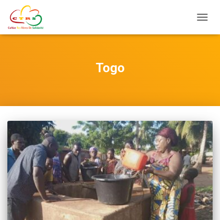
Ouvrir
Togo