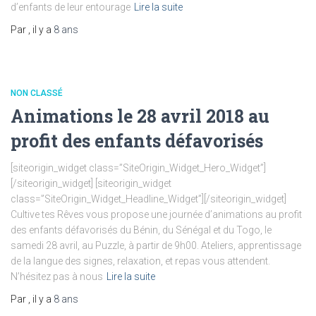
d’enfants de leur entourage
Lire la suite
Par
, il y a
8 ans
NON CLASSÉ
Animations le 28 avril 2018 au
profit des enfants défavorisés
[siteorigin_widget class=”SiteOrigin_Widget_Hero_Widget”]
[/siteorigin_widget] [siteorigin_widget
class=”SiteOrigin_Widget_Headline_Widget”][/siteorigin_widget]
Cultive tes Rêves vous propose une journée d’animations au profit
des enfants défavorisés du Bénin, du Sénégal et du Togo, le
samedi 28 avril, au Puzzle, à partir de 9h00. Ateliers, apprentissage
de la langue des signes, relaxation, et repas vous attendent.
N’hésitez pas à nous
Lire la suite
Par
, il y a
8 ans