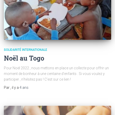
SOLIDARITÉ INTERNATIONALE
Noël au Togo
Pour Noël 2022 , nous mettons en place un collecte pour offrir un
moment de bonheur à une centaine d’enfants . Si vous voulez y
participer , n’hésitez pas ! C’est sur ce lien !
Par
, il y a
4 ans