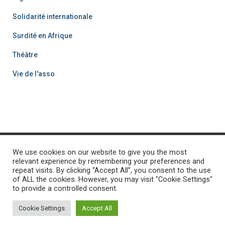
Solidarité internationale
Surdité en Afrique
Théâtre
Vie de l'asso
We use cookies on our website to give you the most
ACCUEIL
PROJET SURDITÉ
PROJETS-SOLIDARITÉ
relevant experience by remembering your preferences and
repeat visits. By clicking “Accept All”, you consent to the use
of ALL the cookies. However, you may visit "Cookie Settings"
ACTUALITÉS
CONTACT
FAIRE UN DON
PROJET EAU
to provide a controlled consent.
Hestia | Développé par
ThemeIsle
Cookie Settings
Accept All