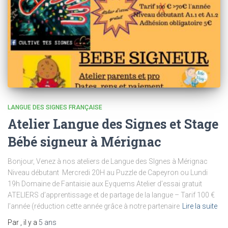
LANGUE DES SIGNES FRANÇAISE
Atelier Langue des Signes et Stage
Bébé signeur à Mérignac
Bonjour, Venez à nos ateliers de Langue des SIgnes à Mérignac
Niveau débutant Mercredi 20H au Puzzle de Capeyron ou Lundi
19h Domaine de Fantaisie aux Eyquems Atelier d’essai gratuit
ATELIERS d’apprentissage et de partage de la langue – Tarif 100 €
l’année (réduction cette année grâce à notre partenaire
Lire la suite
Par
, il y a
5 ans