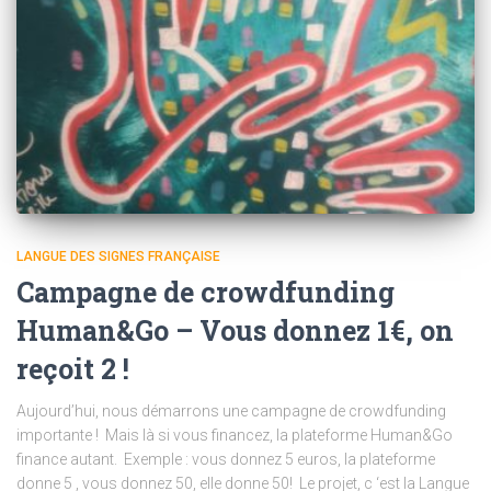
LANGUE DES SIGNES FRANÇAISE
Campagne de crowdfunding
Human&Go – Vous donnez 1€, on
reçoit 2 !
Aujourd’hui, nous démarrons une campagne de crowdfunding
importante ! Mais là si vous financez, la plateforme Human&Go
finance autant. Exemple : vous donnez 5 euros, la plateforme
donne 5 , vous donnez 50, elle donne 50! Le projet, c ‘est la Langue