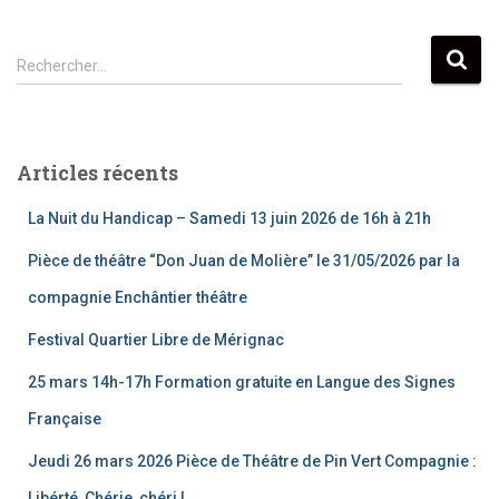
R
Rechercher…
e
c
h
e
Articles récents
r
c
La Nuit du Handicap – Samedi 13 juin 2026 de 16h à 21h
h
e
Pièce de théâtre “Don Juan de Molière” le 31/05/2026 par la
r
compagnie Enchântier théâtre
:
Festival Quartier Libre de Mérignac
25 mars 14h-17h Formation gratuite en Langue des Signes
Française
Jeudi 26 mars 2026 Pièce de Théâtre de Pin Vert Compagnie :
Libérté, Chérie, chéri !