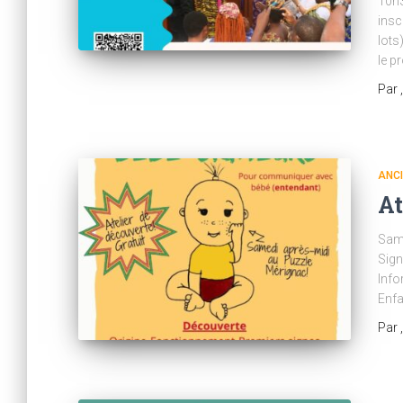
10h3
insc
lots
le p
Par
ANC
At
Same
Sign
Info
Enf
Par