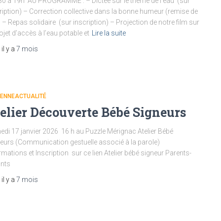
0 à 19h AU PROGRAMME : – Dictée sur le thème de l’eau (sur
ription) – Correction collective dans la bonne humeur (remise de
) – Repas solidaire (sur inscription) – Projection de notre film sur
rojet d’accès à l’eau potable et
Lire la suite
, il y a
7 mois
IENNEACTUALITÉ
elier Découverte Bébé Signeurs
di 17 janvier 2026 16 h au Puzzle Mérignac Atelier Bébé
eurs (Communication gestuelle associé à la parole)
rmations et Inscription sur ce lien Atelier bébé signeur Parents-
ants
, il y a
7 mois