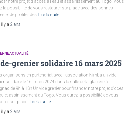
ncer notre projet d’accès à l’eau et assainissement au Togo. Vous
z la possibilité de vous restaurer sur place avec des bonnes
es et de profiter des
Lire la suite
, il y a
2 ans
IENNEACTUALITÉ
de-grenier solidaire 16 mars 2025
 organisons en partenariat avec l’association Nimba un vide
ier solidaire le 16 mars 2024 dans la salle de la glacière à
gnac de 9h à 18h Un vide grenier pour financer notre projet d’ccès
eau et assinissement au Togo. Vous aurez la possibilité de vous
aurer sur place.
Lire la suite
, il y a
2 ans