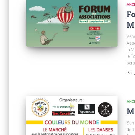
ANC
Fo
Mé
Vene
Asso
la M
le F
pers
Par
ANC
Ma
Same
de 1