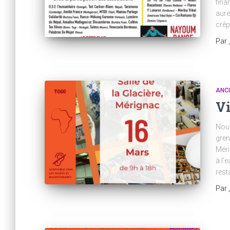
fina
aure
crêp
Par
ANC
Vi
Nous
gren
Méri
à l’
rest
Par