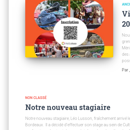
ANC
Vi
2
Nous
gren
Méri
des 
poss
Par
NON CLASSÉ
Notre nouveau stagiaire
Notre nouveau stagiaire, Léo Lusson, fraîchement arrivé le
Bordeaux. Il a décidé d’effectuer son stage au sein de Cul