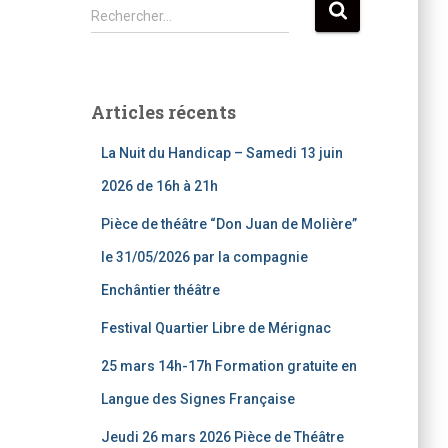
R
Rechercher…
e
c
h
e
Articles récents
r
c
La Nuit du Handicap – Samedi 13 juin
h
e
2026 de 16h à 21h
r
Pièce de théâtre “Don Juan de Molière”
:
le 31/05/2026 par la compagnie
Enchântier théâtre
Festival Quartier Libre de Mérignac
25 mars 14h-17h Formation gratuite en
Langue des Signes Française
Jeudi 26 mars 2026 Pièce de Théâtre