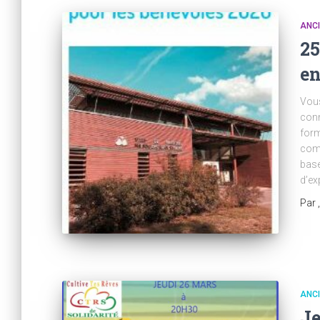
ANC
25
en
Vous
conn
form
comm
base
d’ex
Par
ANC
Je