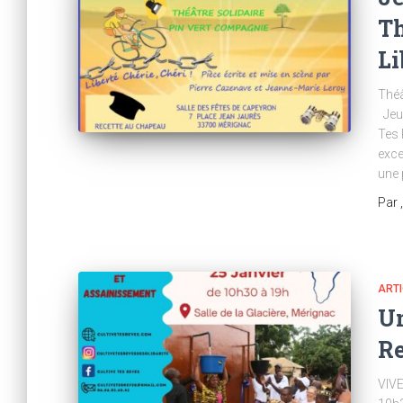
Th
Li
Théâ
Jeud
Tes 
exce
une 
Par
ART
Un
Re
VIV