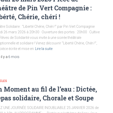
éâtre de Pin Vert Compagnie :
bérté, Chérie, chéri !
tre Solidaire : “Liberté Chérie, Chéri !” par Pin Vert Compagnie
i 26 mars 2026 à 20h30 Ouverture des portes : 20h00 Cultive
Rêves de Solidarité vous invite à une soirée théâtrale
ptionnelle et solidaire ! Venez découvrir “Liberté Chérie, Chéri !”,
pièce écrite et mise en
Lire la suite
, il y a
6 mois
ICLES
 Moment au fil de l’eau : Dictée,
pas solidaire, Chorale et Soupe
EZ UNE JOURNÉE SOLIDAIRE INOUBLIABLE 25 JANVIER 2026 de