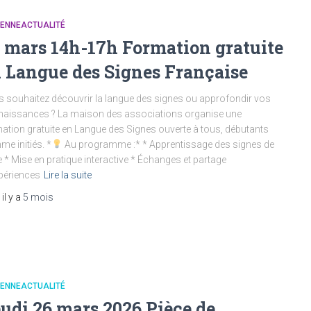
IENNEACTUALITÉ
 mars 14h-17h Formation gratuite
 Langue des Signes Française
 souhaitez découvrir la langue des signes ou approfondir vos
aissances ? La maison des associations organise une
ation gratuite en Langue des Signes ouverte à tous, débutants
e initiés. *
Au programme :* * Apprentissage des signes de
 * Mise en pratique interactive * Échanges et partage
périences
Lire la suite
, il y a
5 mois
IENNEACTUALITÉ
udi 26 mars 2026 Pièce de