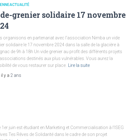
IENNEACTUALITÉ
de-grenier solidaire 17 novembre
024
 organisons en partenariat avec l’association Nimba un vide
ier solidaire le 17 novembre 2024 dans la salle de la glacière à
gnac de 9h à 18h Un vide grenier au profit des différents projets
associations destinés aux plus vulnérables. Vous aurez la
ibilité de vous restaurer sur place.
Lire la suite
, il y a
2 ans
 1er juin est étudiant en Marketing et Commercialisation à l’ISEG
tives Tes Rêves de Solidarité dans le cadre de son projet