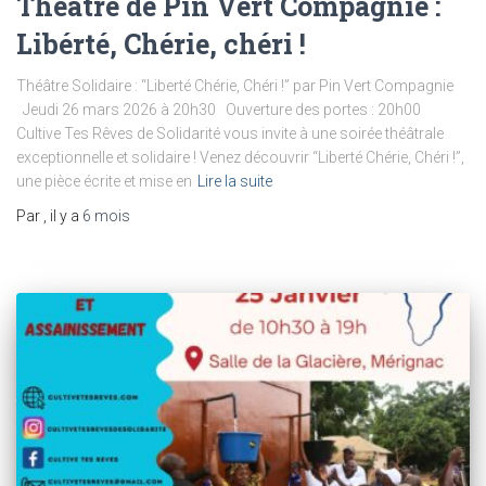
Théâtre de Pin Vert Compagnie :
Libérté, Chérie, chéri !
Théâtre Solidaire : “Liberté Chérie, Chéri !” par Pin Vert Compagnie
Jeudi 26 mars 2026 à 20h30 Ouverture des portes : 20h00
Cultive Tes Rêves de Solidarité vous invite à une soirée théâtrale
exceptionnelle et solidaire ! Venez découvrir “Liberté Chérie, Chéri !”,
une pièce écrite et mise en
Lire la suite
Par
, il y a
6 mois