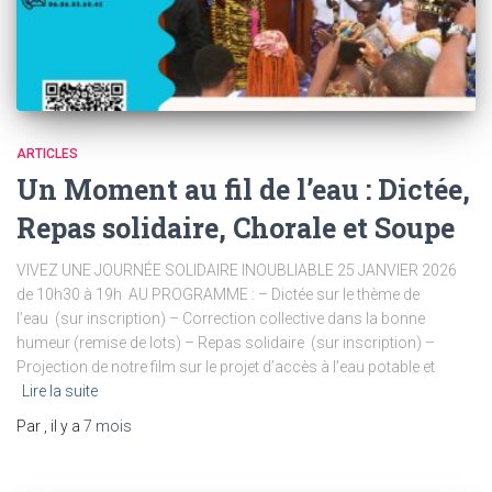
ARTICLES
Un Moment au fil de l’eau : Dictée,
Repas solidaire, Chorale et Soupe
VIVEZ UNE JOURNÉE SOLIDAIRE INOUBLIABLE 25 JANVIER 2026
de 10h30 à 19h AU PROGRAMME : – Dictée sur le thème de
l’eau (sur inscription) – Correction collective dans la bonne
humeur (remise de lots) – Repas solidaire (sur inscription) –
Projection de notre film sur le projet d’accès à l’eau potable et
Lire la suite
Par
, il y a
7 mois