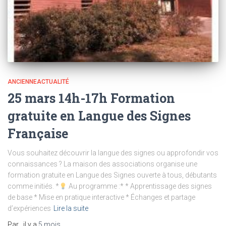
ANCIENNEACTUALITÉ
25 mars 14h-17h Formation
gratuite en Langue des Signes
Française
Vous souhaitez découvrir la langue des signes ou approfondir vos
connaissances ? La maison des associations organise une
formation gratuite en Langue des Signes ouverte à tous, débutants
comme initiés. *
Au programme :* * Apprentissage des signes
de base * Mise en pratique interactive * Échanges et partage
d’expériences
Lire la suite
Par
, il y a
5 mois