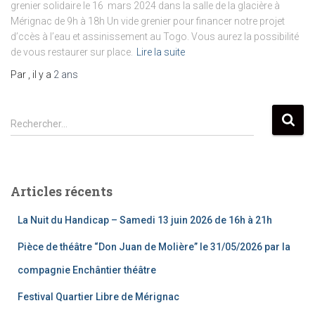
grenier solidaire le 16 mars 2024 dans la salle de la glacière à
Mérignac de 9h à 18h Un vide grenier pour financer notre projet
d’ccès à l’eau et assinissement au Togo. Vous aurez la possibilité
de vous restaurer sur place.
Lire la suite
Par
, il y a
2 ans
R
Rechercher…
e
c
h
e
Articles récents
r
c
La Nuit du Handicap – Samedi 13 juin 2026 de 16h à 21h
h
e
Pièce de théâtre “Don Juan de Molière” le 31/05/2026 par la
r
compagnie Enchântier théâtre
:
Festival Quartier Libre de Mérignac