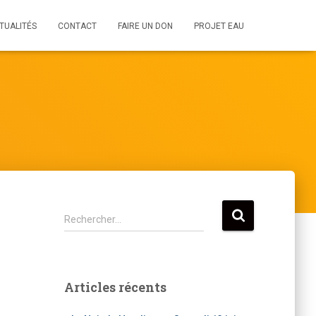
TUALITÉS
CONTACT
FAIRE UN DON
PROJET EAU
R
Rechercher…
e
c
h
e
Articles récents
r
c