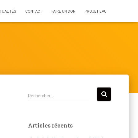
TUALITÉS
CONTACT
FAIRE UN DON
PROJET EAU
R
Rechercher…
e
c
h
e
Articles récents
r
c