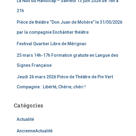
La Nuit du Handicap – Samedi 13 juin 2026 de 16h à
h
e
21h
r
Pièce de théâtre “Don Juan de Molière” le 31/05/2026
:
par la compagnie Enchântier théâtre
Festival Quartier Libre de Mérignac
25 mars 14h-17h Formation gratuite en Langue des
Signes Française
Jeudi 26 mars 2026 Pièce de Théâtre de Pin Vert
Compagnie : Libérté, Chérie, chéri !
Catégories
Actualité
AncienneActualité