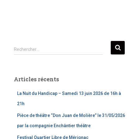
R
Rechercher…
e
c
h
e
Articles récents
r
c
La Nuit du Handicap – Samedi 13 juin 2026 de 16h à
h
e
21h
r
Pièce de théâtre “Don Juan de Molière” le 31/05/2026
:
par la compagnie Enchântier théâtre
Festival Quartier Libre de Mérignac