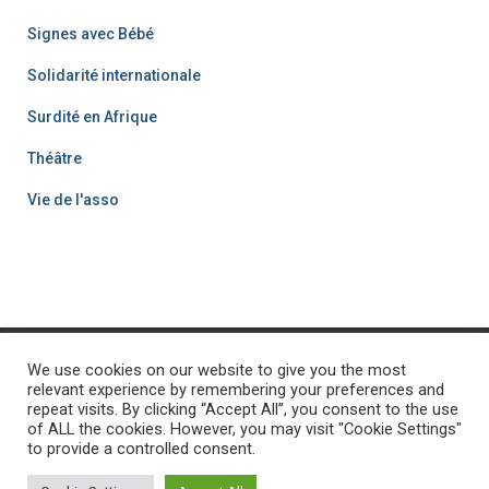
Signes avec Bébé
Solidarité internationale
Surdité en Afrique
Théâtre
Vie de l'asso
We use cookies on our website to give you the most
ACCUEIL
PROJET SURDITÉ
PROJETS-SOLIDARITÉ
relevant experience by remembering your preferences and
repeat visits. By clicking “Accept All”, you consent to the use
of ALL the cookies. However, you may visit "Cookie Settings"
ACTUALITÉS
CONTACT
FAIRE UN DON
PROJET EAU
to provide a controlled consent.