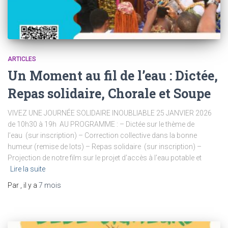
ARTICLES
Un Moment au fil de l’eau : Dictée,
Repas solidaire, Chorale et Soupe
VIVEZ UNE JOURNÉE SOLIDAIRE INOUBLIABLE 25 JANVIER 2026
de 10h30 à 19h AU PROGRAMME : – Dictée sur le thème de
l’eau (sur inscription) – Correction collective dans la bonne
humeur (remise de lots) – Repas solidaire (sur inscription) –
Projection de notre film sur le projet d’accès à l’eau potable et
Lire la suite
Par
, il y a
7 mois