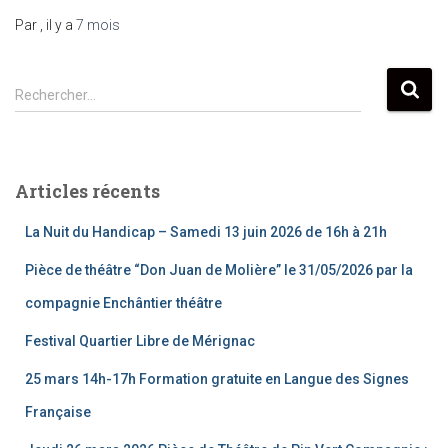
Par
, il y a
7 mois
R
Rechercher…
e
c
h
e
Articles récents
r
c
La Nuit du Handicap – Samedi 13 juin 2026 de 16h à 21h
h
e
Pièce de théâtre “Don Juan de Molière” le 31/05/2026 par la
r
compagnie Enchântier théâtre
:
Festival Quartier Libre de Mérignac
25 mars 14h-17h Formation gratuite en Langue des Signes
Française