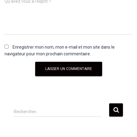
Qu’avez vous à l’esprit ?
Enregistrer mon nom, mon e-mail et mon site dans le
navigateur pour mon prochain commentaire.
R
Rechercher…
e
c
h
e