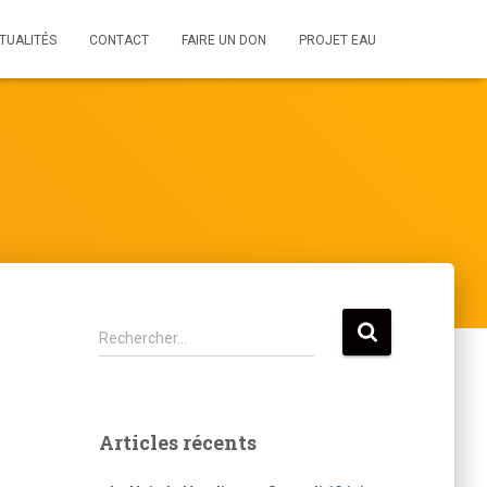
TUALITÉS
CONTACT
FAIRE UN DON
PROJET EAU
R
Rechercher…
e
c
h
e
Articles récents
r
c