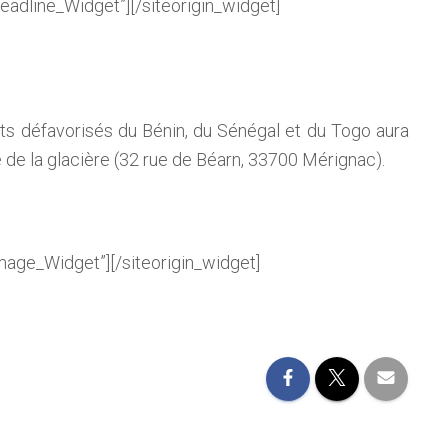
Headline_Widget”]
[/siteorigin_widget]
nts défavorisés du Bénin, du Sénégal et du Togo aura
e de la glacière (32 rue de Béarn, 33700 Mérignac).
Image_Widget”]
[/siteorigin_widget]